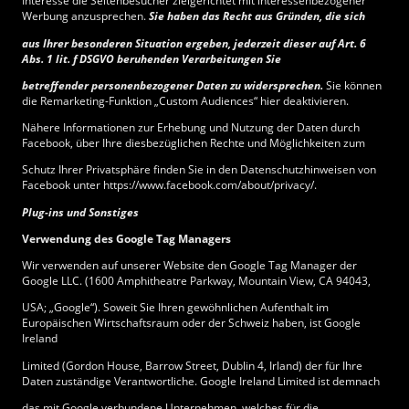
Interesse die Seitenbesucher zielgerichtet mit interessenbezogener
Werbung anzusprechen.
Sie haben das Recht aus Gründen, die sich
aus Ihrer besonderen Situation ergeben, jederzeit dieser auf Art. 6
Abs. 1 lit. f DSGVO beruhenden Verarbeitungen Sie
betreffender personenbezogener Daten zu widersprechen.
Sie können
die Remarketing-Funktion „Custom Audiences“ hier deaktivieren.
Nähere Informationen zur Erhebung und Nutzung der Daten durch
Facebook, über Ihre diesbezüglichen Rechte und Möglichkeiten zum
Schutz Ihrer Privatsphäre finden Sie in den Datenschutzhinweisen von
Facebook unter https://www.facebook.com/about/privacy/.
Plug-ins und Sonstiges
Verwendung des Google Tag Managers
Wir verwenden auf unserer Website den Google Tag Manager der
Google LLC. (1600 Amphitheatre Parkway, Mountain View, CA 94043,
USA; „Google“). Soweit Sie Ihren gewöhnlichen Aufenthalt im
Europäischen Wirtschaftsraum oder der Schweiz haben, ist Google
Ireland
Limited (Gordon House, Barrow Street, Dublin 4, Irland) der für Ihre
Daten zuständige Verantwortliche. Google Ireland Limited ist demnach
das mit Google verbundene Unternehmen, welches für die