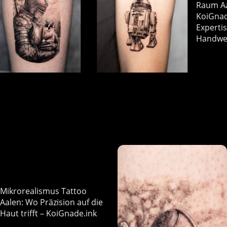
Raum Aa
KoiGnad
Experti
Handwer
Mikrorealismus Tattoo
Aalen: Wo Präzision auf die
Haut trifft – KoiGnade.ink