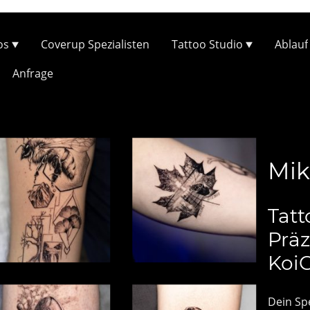
os
Coverup Spezialisten
Tattoo Studio
Ablauf
Anfrage
Mik
Tatt
Präz
Koi
Dein Spe